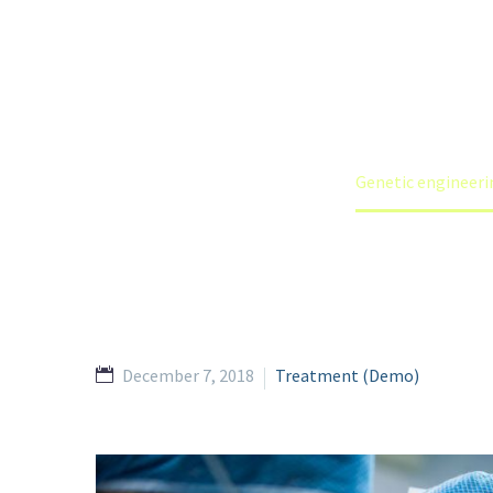
Lorem ipsum dolor sit amet elit sed
Home
Portfolio Item
Genetic engineeri
December 7, 2018
Treatment (Demo)