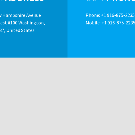
w Hampshire Avenue
Phone: +1 916-875-2235
est #100 Washington,
Mobile: +1 916-875-223
37, United States