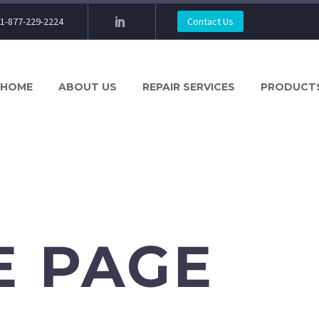
1-877-229-2224
Contact Us
HOME
ABOUT US
REPAIR SERVICES
PRODUCT
E PAGE