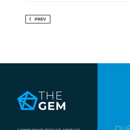
PREV
OU
Lorem ipsum dolor sit ametcon