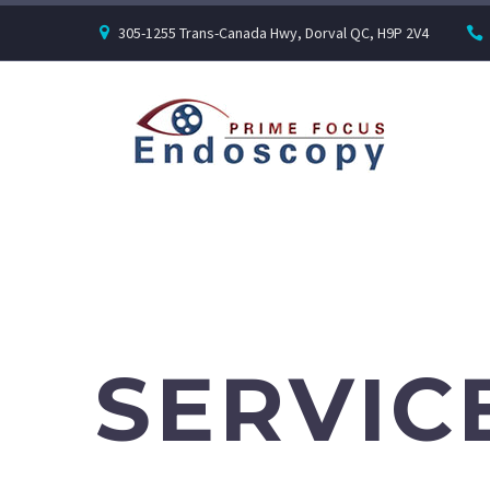
305-1255 Trans-Canada Hwy, Dorval QC, H9P 2V4
SERVIC