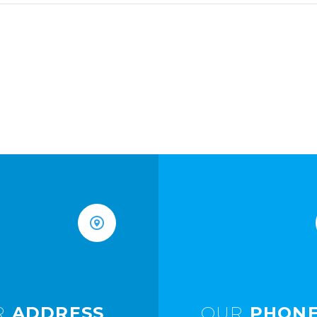
R
ADDRESS
OUR
PHONE