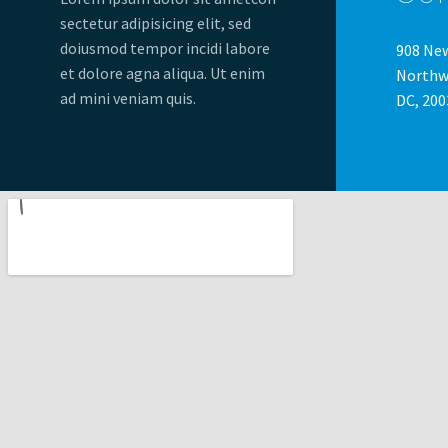
sectetur adipisicing elit, sed
doiusmod tempor incidi labore
908 Ne
et dolore agna aliqua. Ut enim
Northw
ad mini veniam quis.
DC, 200